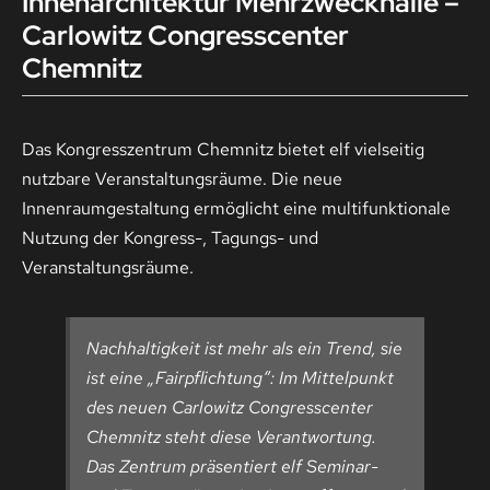
Innenarchitektur Mehrzweckhalle –
Carlowitz Congresscenter
Chemnitz
Kontakt
Das Kongresszentrum Chemnitz bietet elf vielseitig
nutzbare Veranstaltungsräume. Die neue
Innenraumgestaltung ermöglicht eine multifunktionale
Nutzung der Kongress-, Tagungs- und
Veranstaltungsräume.
Nachhaltigkeit ist mehr als ein Trend, sie
ist eine „Fairpflichtung“: Im Mittelpunkt
des neuen Carlowitz Congresscenter
Chemnitz steht diese Verantwortung.
Das Zentrum präsentiert elf Seminar-